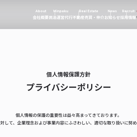
About
Minpaku
Real Estate
News
Recruit
会社概要
民泊運営代行
不動産売買・仲介
お知らせ
採用情報
個人情報保護方針
プライバシーポリシー
個人情報の保護の重要性は益々高まってきております。
に対して、企業理念および事業内容にふさわしい、適切な取り扱いに努め