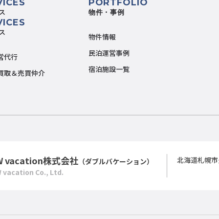
VICES
PORTFOLIO
ス
物件・事例
VICES
ス
物件情報
民泊運営事例
営代行
宿泊施設一覧
買取＆売買仲介
W vacation株式会社
北海道札幌市
（ダブルバケーション）
 vacation Co., Ltd.