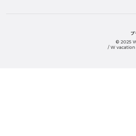
プ
© 2025 W
/ W vacation 